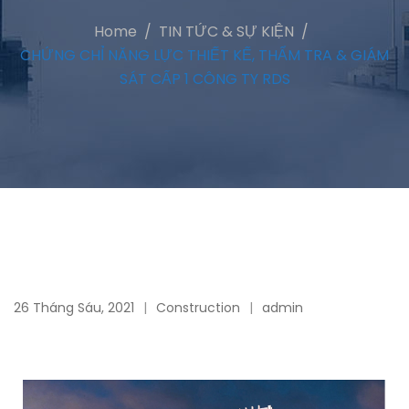
Home
TIN TỨC & SỰ KIỆN
CHỨNG CHỈ NĂNG LỰC THIẾT KẾ, THẨM TRA & GIÁM
SÁT CẤP 1 CÔNG TY RDS
26 Tháng Sáu, 2021
Construction
admin